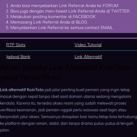
Anda bisa menyebarkan Link Referral Anda ke FORUM
Bisa juga dengan men-tweet Link Referral Anda di TWITTER
Melakukan posting komentar di FACEBOOK
Memasang Link Referral Anda di BLOG
Menyebarkan Link Referral ke semua contact EMAIL
RTP Slots
Video Tutorial
Jadwal Bank
Link Alternatif
Akses Melalui Link Alternatif KoinToto
yang Terverifikasi
Link alternatif KoinToto
jadi jalur penting buat pemain yang ingin tetap
masuk dengan cepat tanpa ribet saat domain utama sedang mengalami
kendala. Karena itu, tersedia akses resmi yang sudah melewati proses
verifikasi keamanan, jadi pemain nggak perlu waswas saat login atau
berpindah jalur akses. Semuanya disiapkan biar kamu tetap bisa terhubung
ke platform dengan aman, stabil, dan tanpa drama putus-putus di tengah
jalan.