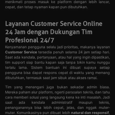
menikmati proses masuk ke platform dengan lebih lancar,
09-08-2026
09-08-2026
09-08-2026
08-08-2026
cepat, dan tetap nyaman kapan pun dibutuhkan.
6533
7037
8387
2924
4D MISSOURI
4D NEWJERSEY
4D OREGON
4D
PENNSYLVANIA
Layanan Customer Service Online
09-08-2026
09-08-2026
09-08-2026
09-08-2026
9194
3754
3494
9936
24 Jam dengan Dukungan Tim
4D TRINIDAD
4D VIRGINIA
4D
5D
Profesional 24/7
CONNECTICUT
SAIGONTOTO
09-08-2026
08-08-2026
09-08-2026
09-08-2026
Kenyamanan pengguna selalu jadi prioritas, makanya layanan
5302
48541
1492
0704
Customer Service
tersedia penuh selama 24 jam setiap hari.
Saat ada kendala, pertanyaan, atau hal yang ingin dipastikan,
4D ILLINOIS
4D SOUTH
4D TENNESSEE
5D FLORIDA
CAROLINA
tim support siap bantu kapan saja tanpa bikin kamu nunggu
09-08-2026
09-08-2026
09-08-2026
09-08-2026
1175
terlalu lama. Sistem bantuan ini dibuat supaya setiap
0067
8441
77198
pengguna bisa dapat respons cepat di waktu yang memang
5D GEORGIA
4D TEXAS
4D ARKANSAS
5D GERMANY
dibutuhkan, termasuk saat jam sibuk atau akses ramai.
09-08-2026
09-08-2026
09-08-2026
09-08-2026
44503
4502
0471
52428
Tim yang menangani juga bukan sekadar admin biasa.
Mereka paham alur platform, ngerti persoalan teknis, dan tahu
5D TAIPEI101
5D XSMB
4D CALIFORNIA
3D ARIZONA
cara memberi solusi yang langsung kena ke inti masalah. Jadi
08-08-2026
08-08-2026
08-08-2026
09-08-2026
saat ada kendala administratif maupun teknis,
76069
04922
0744
912
penanganannya bisa lebih cepat, jelas, dan nggak muter-
muter. Komunikasinya pun dibuat lebih
natural dan responsif
,
4D DELAWARE
4D IDAHO
3D ARKANSAS
3D CALIFORNIA