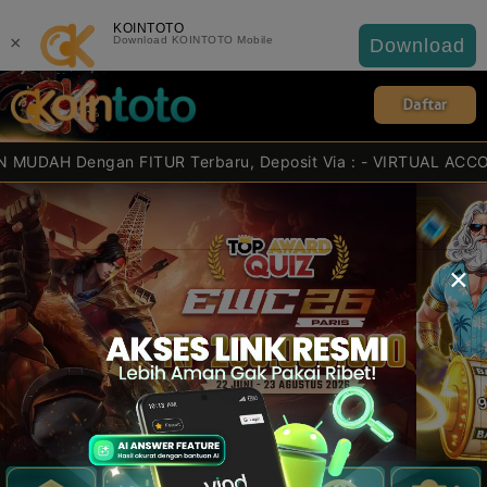
KOINTOTO
×
Download KOINTOTO Mobile
Download
Daftar
ngan FITUR Terbaru, Deposit Via : - VIRTUAL ACCOUNT - E-WA
×