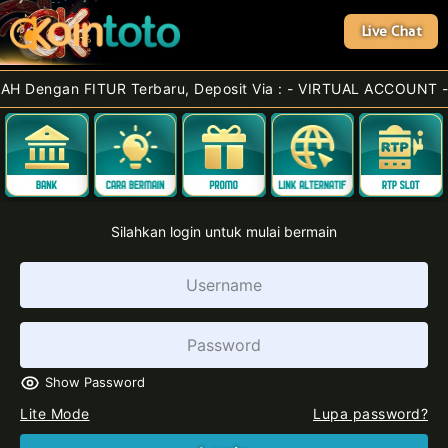
Live Chat
n FITUR Terbaru, Deposit Via : - VIRTUAL ACCOUNT - E-WALLE
Silahkan login untuk mulai bermain
Show Password
Lite Mode
Lupa password?