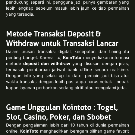
pendukung seperti ini, pengguna jadi punya gambaran yang
lebih lengkap sebelum masuk lebih jauh ke tiap permainan
yang tersedia.
Metode Transaksi Deposit &
Withdraw untuk Transaksi Lancar
Dalam urusan transaksi digital, kecepatan dan timing itu
penting banget. Karena itu,
KoinToto
menyediakan informasi
metode
deposit dan withdraw
yang disusun dengan jelas,
termasuk pembaruan jadwal bank offline secara real-time.
Dengan info yang selalu up to date, pemain jadi bisa atur
waktu transaksi dengan lebih pas tanpa harus nebak - nebak
kapan layanan perbankan sedang aktif atau mengalami jeda.
Game Unggulan Kointoto : Togel,
Slot, Casino, Poker, dan Sbobet
Dengan pengalaman lebih dari 10 tahun di dunia permainan
online,
KoinToto
menghadirkan beragam pilihan game favorit