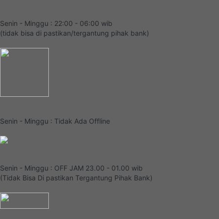
Senin - Minggu : 22:00 - 06:00 wib
(tidak bisa di pastikan/tergantung pihak bank)
Senin - Minggu : Tidak Ada Offline
Senin - Minggu : OFF JAM 23.00 - 01.00 wib
(Tidak Bisa Di pastikan Tergantung Pihak Bank)