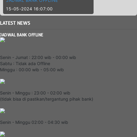
JADWAL BANK OFFLINE
15-05-2024 16:07:00
LATEST
NEWS
JADWAL BANK OFFLINE
Senin - Jumat : 22:00 wib - 00:00 wib
Sabtu : Tidak ada Offline
Minggu : 00:00 wib - 05:00 wib
Senin - Minggu : 23:00 - 02:00 wib
(tidak bisa di pastikan/tergantung pihak bank)
Senin - Minggu 02:00 - 04:30 wib